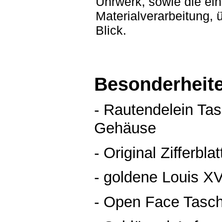
Uhrwerk, sowie die ein
Materialverarbeitung,
Blick.
Besonderheit
- Rautendelein Ta
Gehäuse
- Original Zifferbla
- goldene Louis X
- Open Face Tasc