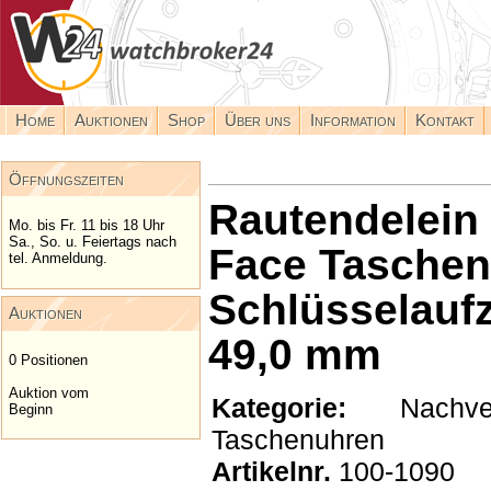
Home
Auktionen
Shop
Über uns
Information
Kontakt
Öffnungszeiten
Rautendelein
Mo. bis Fr. 11 bis 18 Uhr
Sa., So. u. Feiertags nach
Face Taschen
tel. Anmeldung.
Schlüsselauf
Auktionen
49,0 mm
0 Positionen
Auktion vom
Kategorie:
Nachverk
Beginn
Taschenuhren
Artikelnr.
100-1090