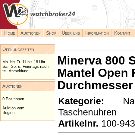
Home
Auktionen
Shop
Über uns
Information
Kontakt
Öffnungszeiten
Minerva 800 S
Mo. bis Fr. 11 bis 18 Uhr
Sa., So. u. Feiertags nach
Mantel Open 
tel. Anmeldung.
Durchmesser
Auktionen
Kategorie:
Nachv
0 Positionen
Auktion vom
Taschenuhren
Beginn
Artikelnr.
100-94