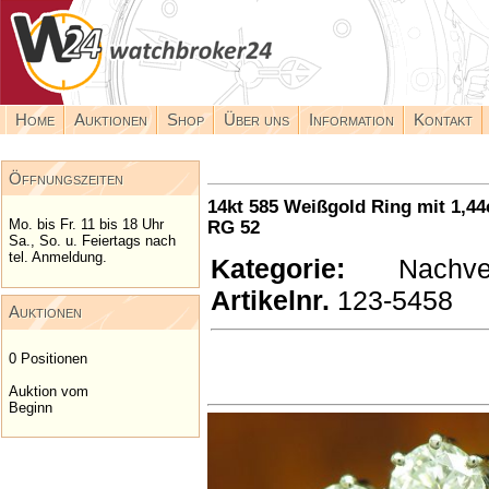
Home
Auktionen
Shop
Über uns
Information
Kontakt
Öffnungszeiten
14kt 585 Weißgold Ring mit 1,44ct
Mo. bis Fr. 11 bis 18 Uhr
RG 52
Sa., So. u. Feiertags nach
tel. Anmeldung.
Kategorie:
Nachverk
Artikelnr.
123-5458
Auktionen
0 Positionen
Auktion vom
Beginn