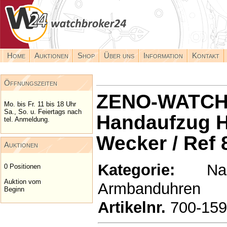
Home
Auktionen
Shop
Über uns
Information
Kontakt
Öffnungszeiten
ZENO-WATCH 
Mo. bis Fr. 11 bis 18 Uhr
Sa., So. u. Feiertags nach
Handaufzug H
tel. Anmeldung.
Wecker / Ref 
Auktionen
Kategorie:
Nachv
0 Positionen
Auktion vom
Armbanduhren
Beginn
Artikelnr.
700-15