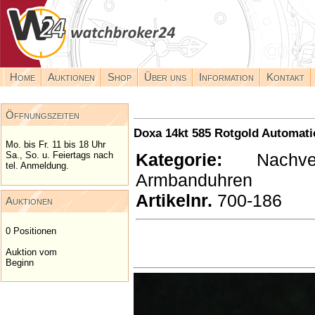
Home
Auktionen
Shop
Über uns
Information
Kontakt
Öffnungszeiten
Doxa 14kt 585 Rotgold Automatic
Mo. bis Fr. 11 bis 18 Uhr
Kategorie:
Nachverk
Sa., So. u. Feiertags nach
tel. Anmeldung.
Armbanduhren
Artikelnr.
700-186
Auktionen
0 Positionen
Auktion vom
Beginn