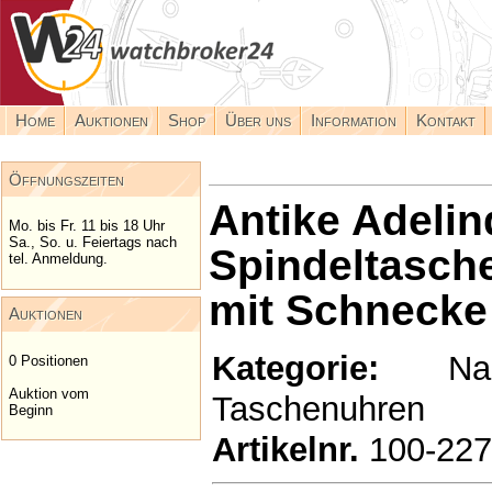
Home
Auktionen
Shop
Über uns
Information
Kontakt
Öffnungszeiten
Antike Adeli
Mo. bis Fr. 11 bis 18 Uhr
Sa., So. u. Feiertags nach
Spindeltasche
tel. Anmeldung.
mit Schnecke
Auktionen
Kategorie:
Nachv
0 Positionen
Auktion vom
Taschenuhren
Beginn
Artikelnr.
100-22