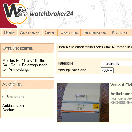
Home
Auktionen
Shop
Über uns
Information
Kontakt
Finden Sie einen Artikel oder eine Nummer, in 
Öffnungszeiten
Mo. bis Fr. 11 bis 18 Uhr
Kategorie:
Sa., So. u. Feiertags nach
tel. Anmeldung.
Anzeige pro Seite:
Auktionen
Verkauf Ele
Artikelnum
0 Positionen
Röntgenspek
SN0400045
Auktion vom
Beginn