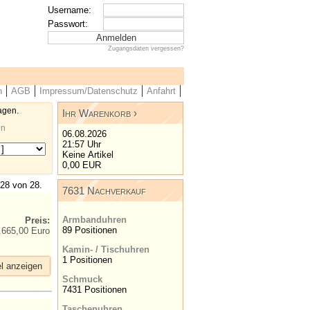
Username:
Passwort:
Zugangsdaten vergessen?
n
AGB
Impressum/Datenschutz
Anfahrt
agen.
Ihr Warenkorb
en
06.08.2026
21:57 Uhr
Keine Artikel
0,00 EUR
 28 von 28.
7631 Nachverkauf
Armbanduhren
Preis:
89 Positionen
.665,00 Euro
Kamin- / Tischuhren
1 Positionen
el anzeigen
Schmuck
7431 Positionen
Taschenuhren