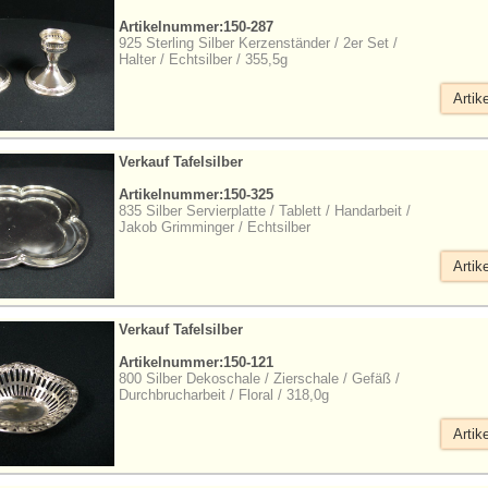
Artikelnummer:150-287
925 Sterling Silber Kerzenständer / 2er Set /
Halter / Echtsilber / 355,5g
Artik
Verkauf Tafelsilber
Artikelnummer:150-325
835 Silber Servierplatte / Tablett / Handarbeit /
Jakob Grimminger / Echtsilber
Artik
Verkauf Tafelsilber
Artikelnummer:150-121
800 Silber Dekoschale / Zierschale / Gefäß /
Durchbrucharbeit / Floral / 318,0g
Artik