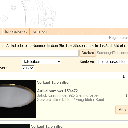
Information
Kontakt
Registriere
nen Artikel oder eine Nummer, in dem Sie diese/diesen direkt in das Suchfeld eintr
Suchbegriff entfern
Kaufpreis:
Seite:
1 -
Verkauf Tafelsilber
Artikelnummer:150-472
Jakob Grimminger 925 Sterling Silber
1
Servierplatte / Tablett / vergoldeter Rand
Artik
Verkauf Tafelsilber