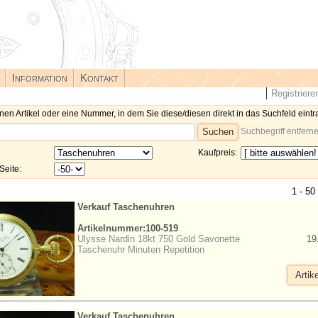
Information
Kontakt
Registriere
nen Artikel oder eine Nummer, in dem Sie diese/diesen direkt in das Suchfeld eintr
Suchbegriff entfern
Kaufpreis:
Seite:
1 - 50
Verkauf Taschenuhren
Artikelnummer:100-519
Ulysse Nardin 18kt 750 Gold Savonette
19
Taschenuhr Minuten Repetition
Artik
Verkauf Taschenuhren