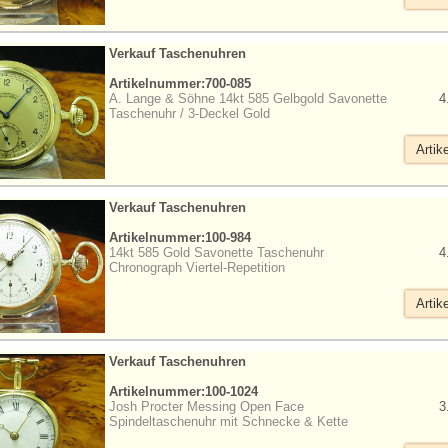
Verkauf Taschenuhren
Artikelnummer:700-085
A. Lange & Söhne 14kt 585 Gelbgold Savonette
4
Taschenuhr / 3-Deckel Gold
Artik
Verkauf Taschenuhren
Artikelnummer:100-984
14kt 585 Gold Savonette Taschenuhr
4
Chronograph Viertel-Repetition
Artik
Verkauf Taschenuhren
Artikelnummer:100-1024
Josh Procter Messing Open Face
3
Spindeltaschenuhr mit Schnecke & Kette