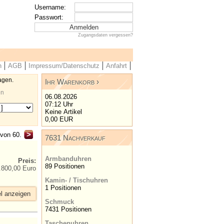
Username:
Passwort:
Zugangsdaten vergessen?
n
AGB
Impressum/Datenschutz
Anfahrt
agen.
Ihr Warenkorb
en
06.08.2026
07:12 Uhr
Keine Artikel
0,00 EUR
>
 von 60.
7631 Nachverkauf
Armbanduhren
Preis:
89 Positionen
.800,00 Euro
Kamin- / Tischuhren
1 Positionen
el anzeigen
Schmuck
7431 Positionen
Taschenuhren