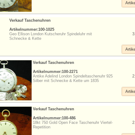
Artik
Verkauf Taschenuhren
Artikelnummer:100-1025
Geo Ellison London Kutscheruhr Spindeluhr mit
3
Schnecke & Kette
Artik
Verkauf Taschenuhren
Artikelnummer:100-2271
Antike Adelind London Spindeltaschenuhr 925
2
Silber mit Schnecke & Kette um 1835
Artik
Verkauf Taschenuhren
Artikelnummer:100-486
18kt 750 Gold Open Face Taschenuhr Viertel-
2
Repetition